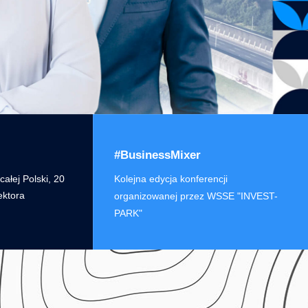
#BusinessMixer
ałej Polski, 20
Kolejna edycja konferencji
ektora
organizowanej przez WSSE "INVEST-
PARK"