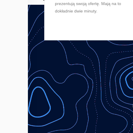
prezentują swoją ofertę. Mają na to
dokładnie dwie minuty.