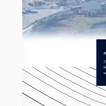
#
2
f
w