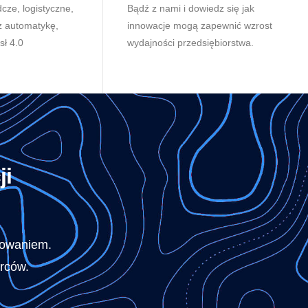
cze, logistyczne,
Bądź z nami i dowiedz się jak
z automatykę,
innowacje mogą zapewnić wzrost
sł 4.0
wydajności przedsiębiorstwa.
ji
sowaniem.
orców.