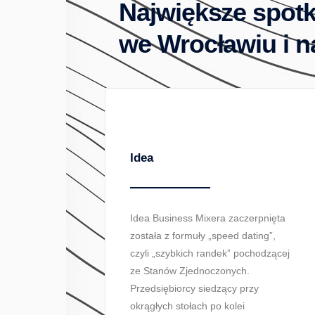
Największe spotk
we Wrocławiu i 
Idea
Idea Business Mixera zaczerpnięta
została z formuły „speed dating”,
czyli „szybkich randek” pochodzącej
ze Stanów Zjednoczonych.
Przedsiębiorcy siedzący przy
okrągłych stołach po kolei