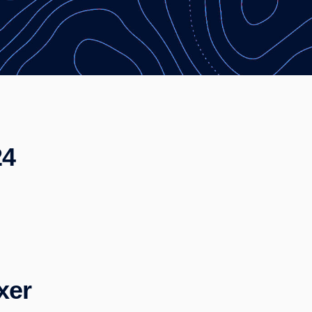
24
xer