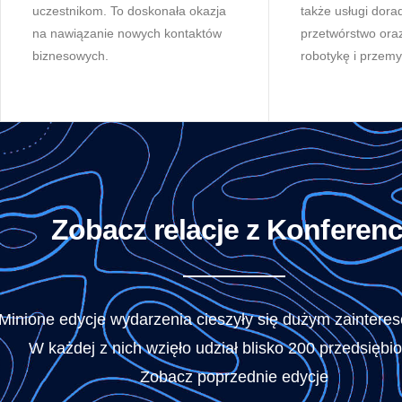
uczestnikom. To doskonała okazja
także usługi dorad
na nawiązanie nowych kontaktów
przetwórstwo ora
biznesowych.
robotykę i przemy
Zobacz relacje z Konferenc
Minione edycje wydarzenia cieszyły się dużym zaintere
W każdej z nich wzięło udział blisko 200 przedsiębi
Zobacz poprzednie edycje