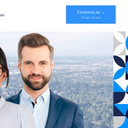
Zarejestruj się →
min
Dołącz do nas