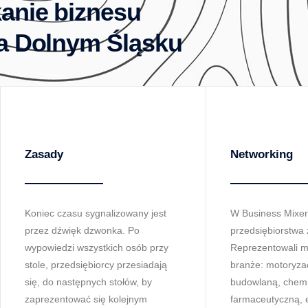
anie biznesu
na Dolnym Śląsku
Zasady
Networking
Koniec czasu sygnalizowany jest
W Business Mixer 
przez dźwięk dzwonka. Po
przedsiębiorstwa 
wypowiedzi wszystkich osób przy
Reprezentowali m
stole, przedsiębiorcy przesiadają
branże: motoryzac
się, do następnych stołów, by
budowlaną, chem
zaprezentować się kolejnym
farmaceutyczną, e